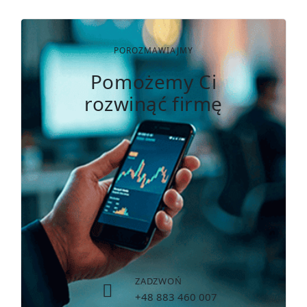
POROZMAWIAJMY
Pomożemy Ci
rozwinąć firmę
ZADZWOŃ
+48 883 460 007